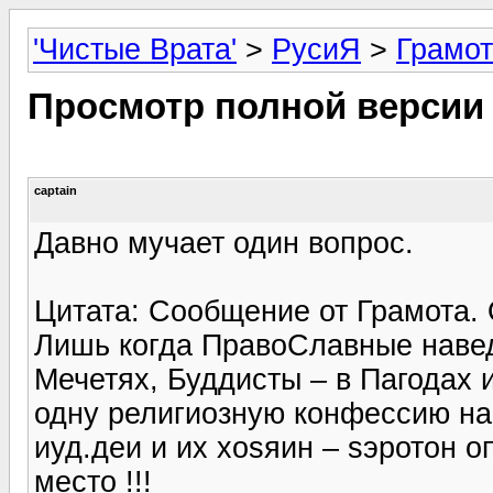
'Чистые Врата'
>
РусиЯ
>
Грамо
Просмотр полной версии
captain
Давно мучает один вопрос.
Цитата: Сообщение от Грамота.
Лишь когда ПравоСлавные навед
Мечетях, Буддисты – в Пагодах и
одну религиозную конфессию на 
иуд.деи и их хоsяин – sэротон оп
место !!!