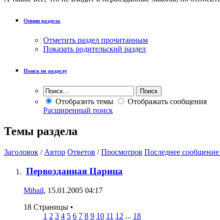
Опции раздела
Отметить раздел прочитанным
Показать родительский раздел
Поиск по разделу
Отобразить темы
Отображать сообщения
Расширенный поиск
Темы раздела
Заголовок
/
Автор
Ответов
/
Просмотров
Последнее сообщение
Первозданная Царица
Mihail
, 15.01.2005 04:17
18 Страницы
•
1
2
3
4
5
6
7
8
9
10
11
12
...
18