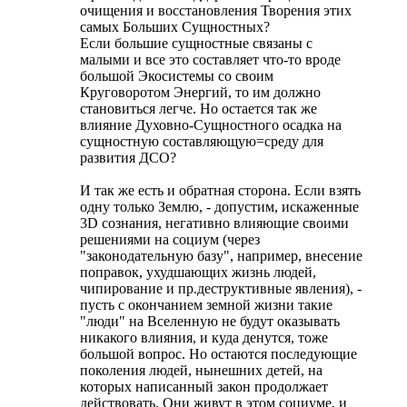
очищения и восстановления Творения этих
самых Больших Сущностных?
Если большие сущностные связаны с
малыми и все это составляет что-то вроде
большой Экосистемы со своим
Круговоротом Энергий, то им должно
становиться легче. Но остается так же
влияние Духовно-Сущностного осадка на
сущностную составляющую=среду для
развития ДСО?
И так же есть и обратная сторона. Если взять
одну только Землю, - допустим, искаженные
3D сознания, негативно влияющие своими
решениями на социум (через
"законодательную базу", например, внесение
поправок, ухудшающих жизнь людей,
чипирование и пр.деструктивные явления), -
пусть с окончанием земной жизни такие
"люди" на Вселенную не будут оказывать
никакого влияния, и куда денутся, тоже
большой вопрос. Но остаются последующие
поколения людей, нынешних детей, на
которых написанный закон продолжает
действовать. Они живут в этом социуме, и