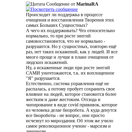
Сообщение от
MarinaRA
Происходит ли поддержка в процессе
очищения и восстановления Творения этих
самых Больших Сущностных?
А чего их поддерживать? Что относительно
нормально, то при росте энегий
самовосстановится, что не нормально -
разрушится. Но у сущностных, повторю ещё
раз, нет таких искажений, как у людей. И все
много проще и лучше в плане очищения от
людских искажений.
Ну, а искаженные люди при росте энегий
САМИ уничтожаются, т.к. их воплощенное
"Я" разрушается.
Естественно, система управления ещё не
распалась, а потому пробует сохранить свое
влияние на людей, которое становится более
жестким и даже жестоким. Отсюда и
чипирование в виде соvid прививок, которое
из человека делае биоробота. А куда денутся
все биороботы - не вопрос, они просто
исчезнут из мироздания. Об этом же учило
самое революционное учение - марсизм и
ленинизм.