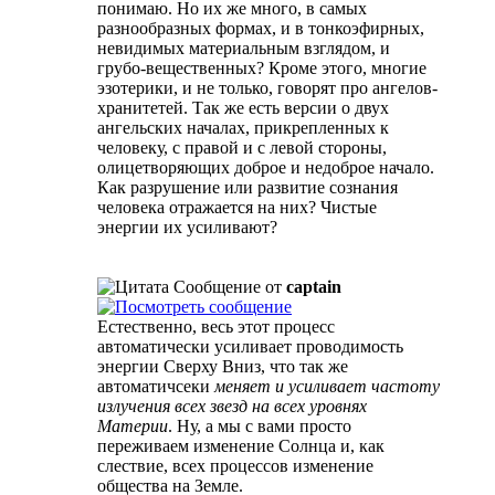
понимаю. Но их же много, в самых
разнообразных формах, и в тонкоэфирных,
невидимых материальным взглядом, и
грубо-вещественных? Кроме этого, многие
эзотерики, и не только, говорят про ангелов-
хранитетей. Так же есть версии о двух
ангельских началах, прикрепленных к
человеку, с правой и с левой стороны,
олицетворяющих доброе и недоброе начало.
Как разрушение или развитие сознания
человека отражается на них? Чистые
энергии их усиливают?
Сообщение от
captain
Естественно, весь этот процесс
автоматически усиливает проводимость
энергии Сверху Вниз, что так же
автоматичсеки
меняет и усиливает частоту
излучения всех звезд на всех уровнях
Материи
. Ну, а мы с вами просто
переживаем изменение Солнца и, как
слествие, всех процессов изменение
общества на Земле.