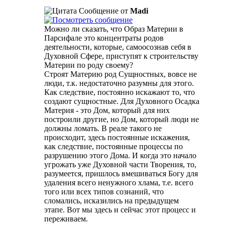
Сообщение от
Madi
Можно ли сказать, что Образ Материи в
Парсифале это концентраты родов
деятельности, которые, самоосознав себя в
Духовной Сфере, приступят к строительству
Материи по роду своему?
Строят Материю род Сущностных, вовсе не
люди, т.к. недостаточно разумны для этого.
Как следствие, постоянно искажают то, что
создают сущностные. Для Духовного Осадка
Материя - это Дом, который для них
построили другие, но Дом, который люди не
должны ломать. В реале такого не
происходит, здесь постоянные искажения,
как следствие, постоянные процессы по
разрушению этого Дома. И когда это начало
угрожать уже Духовной части Творения, то,
разумеется, пришлось вмешиваться Богу для
удаления всего ненужного хлама, т.е. всего
того или всех типов сознаний, что
сломались, исказились на предыдущем
этапе. Вот мы здесь и сейчас этот процесс и
переживаем.