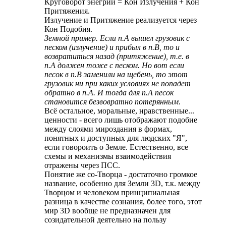
Круговорот энегрий = Кон Излучения + Кон
Притяжения.
Излучение и Притяжение реализуется через
Кон Подобия.
Земной пример. Если п.А вышел грузовик с
песком (излучение) и прибыл в п.В, то и
возвратиться назад (притяжение), т.е. в
п.А должен тоже с песком. Но вот если
песок в п.В заменили на щебень, то этот
грузовик ни при каких условиях не попадет
обратно в п.А. И тогда для п.А песок
становится безвовратно потерянным
.
Всё остальное, моральные, нравственные...
ценности - всего лишь отображают подобие
между слоями мироздания в формах,
понятных и доступных для людских "Я",
если говороить о Земле. Естественно, все
схемы и механизмы взаимодействия
отражены через ПСС.
Понятие же со-Творца - достаточно громкое
название, особенно для Земли 3D, т.к. между
Творцом и человеком принципиальная
разница в качестве сознания, более того, этот
мир 3D вообще не предназначен для
созидательной деятельно на пользу