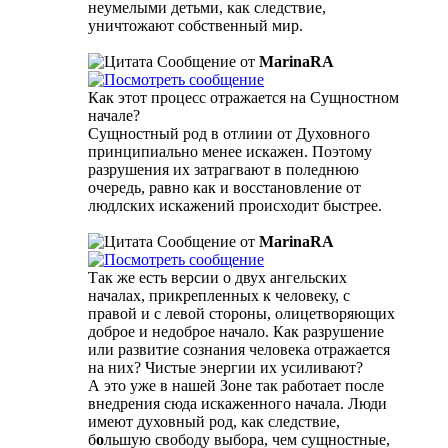
неумелыми детьми, как следствие,
уничтожают собственный мир.
Сообщение от
MarinaRA
Как этот процесс отражается на Сущностном
начале?
Сущностный род в отлиии от Духовного
принципиально менее искажен. Поэтому
разрушения их затрагвают в поледнюю
очередь, равно как и восстановление от
людлских искажений происходит быстрее.
Сообщение от
MarinaRA
Так же есть версии о двух ангельских
началах, прикрепленных к человеку, с
правой и с левой стороны, олицетворяющих
доброе и недоброе начало. Как разрушение
или развитие сознания человека отражается
на них? Чистые энергии их усиливают?
А это уже в нашей Зоне так работает после
внедрения сюда искаженного начала. Люди
имеют духовный род, как следствие,
б
о
льшую свободу выбора, чем сущностные,