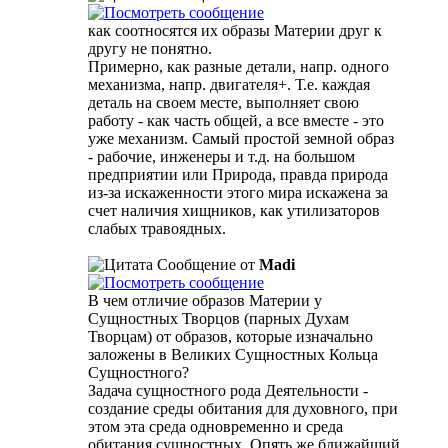
как соотносятся их образы Материи друг к
другу не понятно.
Примерно, как разные детали, напр. одного
механизма, напр. двигателя+. Т.е. каждая
деталь на своем месте, выполняет свою
работу - как часть общей, а все вместе - это
уже механизм. Самый простой земной образ
- рабочие, инженеры и т.д. на большом
предприятии или Природа, правда природа
из-за искаженности этого мира искажена за
счет наличия хищников, как утилизаторов
слабых травоядных.
Сообщение от
Madi
В чем отличие образов Материи у
Сущностных Творцов (парных Духам
Творцам) от образов, которые изначально
заложены в Великих Сущностных Кольца
Сущностного?
Задача сущностного рода Деятельности -
создание среды обитания для духовного, при
этом эта среда одновременно и среда
обитания сущностных. Опять же ближайший