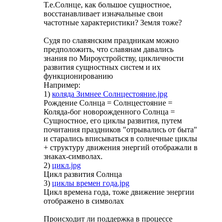
Т.е.Солнце, как большое сущностное,
восстанавливает изначальные свои
частотные характеристики? Земля тоже?
Судя по славянским праздникам можно
предположить, что славянам давались
знания по Мироустройству, цикличности
развития сущностных систем и их
функционированию
Например:
1)
коляда Зимнее Солнцестояние.jpg
Рождение Солнца = Солнцестояние =
Коляда-бог новорожденного Солнца =
Сущностное, его циклы развития, путем
почитания праздников "отрывались от быта"
и старались вписываться в солнечные циклы
+ структуру движения энергий отображали в
знаках-символах.
2)
цикл.jpg
Цикл развития Солнца
3)
циклы времен года.jpg
Цикл времена года, тоже движение энергии
отображено в символах
Происходит ли поддержка в процессе