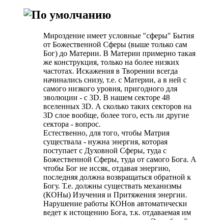
Мироздение имеет условные "сферы" Бытия
от Божественной Сферы (выше только сам
Бог) до Материи. В Материи примерно такая
же конструкция, только на более низких
частотах. Искажения в Творении всегда
начинались снизу, т.е. с Материи, а в ней с
самого низкого уровня, пригодного для
эволюции - с 3D. В нашем секторе 48
вселенных 3D. А сколько таких секторов на
3D слое вообще, более того, есть ли другие
сектора - вопрос.
Естественно, для того, чтобы Матрия
существала - нужна энергия, которая
поступает с Духовной Сферы, туда с
Божественной Сферы, туда от самого Бога. А
чтобы Бог не иссяк, отдавая энергию,
последняя должна возвращаться обратной к
Богу. Т.е. должны существать механизмы
(КОНы) Изучения и Притяжения энергии.
Нарушение работы КОНов автоматически
ведет к истощению Бога, т.к. отдаваемая им