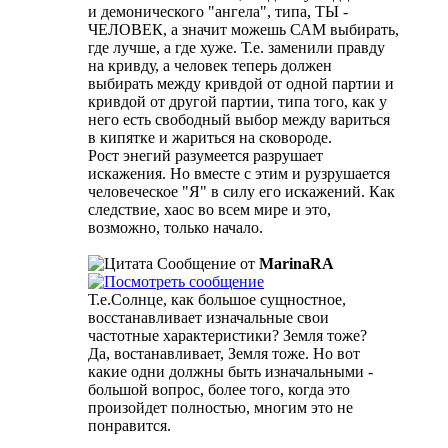
и демонического "ангела", типа, ТЫ -
ЧЕЛОВЕК, а значит можешь САМ выбирать,
где лучше, а где хуже. Т.е. заменили правду
на кривду, а человек теперь должен
выбирать между кривдой от одной партии и
кривдой от другой партии, типа того, как у
него есть свободный выбор между вариться
в кипятке и жариться на сковороде.
Рост энегий разумеется разрушает
искажения. Но вместе с этим и рузрушается
человеческое "Я" в силу его искажений. Как
следствие, хаос во всем мире и это,
возможно, только начало.
Сообщение от
MarinaRA
Т.е.Солнце, как большое сущностное,
восстанавливает изначальные свои
частотные характеристики? Земля тоже?
Да, востанавливает, Земля тоже. Но вот
какие одни должны быть изначальными -
большой вопрос, более того, когда это
произойдет полностью, многим это не
понравится.