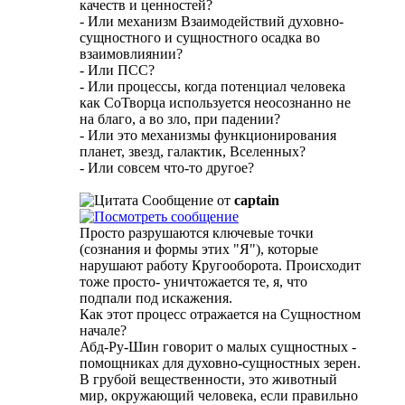
качеств и ценностей?
- Или механизм Взаимодействий духовно-
сущностного и сущностного осадка во
взаимовлиянии?
- Или ПСС?
- Или процессы, когда потенциал человека
как СоТворца используется неосознанно не
на благо, а во зло, при падении?
- Или это механизмы функционирования
планет, звезд, галактик, Вселенных?
- Или совсем что-то другое?
Сообщение от
captain
Просто разрушаются ключевые точки
(сознания и формы этих "Я"), которые
нарушают работу Кругооборота. Происходит
тоже просто- уничтожается те, я, что
подпали под искажения.
Как этот процесс отражается на Сущностном
начале?
Абд-Ру-Шин говорит о малых сущностных -
помощниках для духовно-сущностных зерен.
В грубой вещественности, это животный
мир, окружающий человека, если правильно