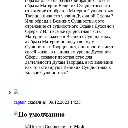
образытолько на разных вибрациях, то есть
образы Материи Великих Сущностных это
отражение от образов Материи Сущностных
Творцов нижнего уровня Духовной Сферы ?
Или образы в Великих Сущностных это
отражение от сущностного Осадка Духовной
Сферы ? Или все же сущностная часть
Материи заложена в Великих Сущностных,
а образа Материи по роду своему у
Сущностных Творцов нет, они просто живут
своей жизнью на нижнем уровне Духовной
Сферы, создают пространство для
деятельности Духам Творцам, а их эманации
как-то активируют Великих Сущностных в
Кольце Сущностных?
captain
сказал(-а):
09.12.2023
14:35
Сообщение от
Madi