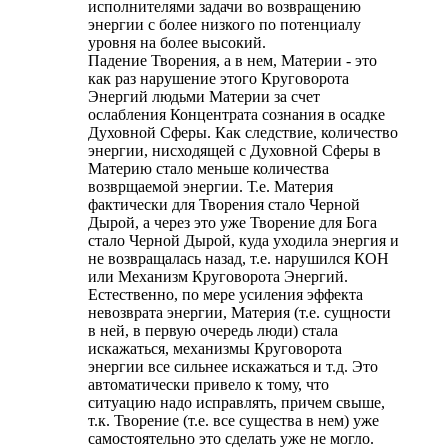
исполнителями задачи во возвращению
энергии с более низкого по потенциалу
уровня на более высокий.
Падение Творения, а в нем, Материи - это
как раз нарушение этого Круговорота
Энергий людьми Материи за счет
ослабления Концентрата сознания в осадке
Духовной Сферы. Как следствие, количество
энергии, нисходящей с Духовной Сферы в
Материю стало меньше количества
возврщаемой энергии. Т.е. Материя
фактически для Творения стало Черной
Дырой, а через это уже Творение для Бога
стало Черной Дырой, куда уходила энергия и
не возвращалась назад, т.е. нарушился КОН
или Механизм Круговорота Энергий.
Естественно, по мере усиления эффекта
невозврата энергии, Материя (т.е. сущности
в ней, в первую очередь люди) стала
искажаться, механизмы Круговорота
энергии все сильнее искажаться и т.д. Это
автоматически привело к тому, что
ситуацию надо исправлять, причем свыше,
т.к. Творение (т.е. все существа в нем) уже
самостоятельно это сделать уже не могло.