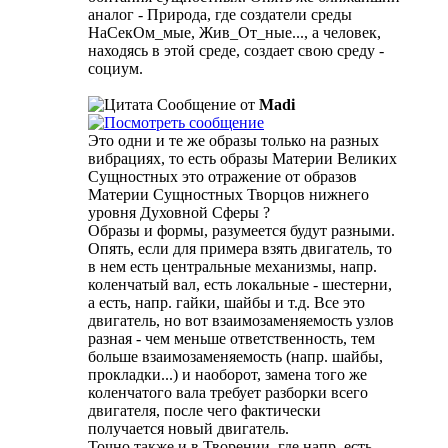
аналог - Природа, где создатели среды
НаСекОм_мые, Жив_От_ные..., а человек,
находясь в этой среде, создает свою среду -
социум.
Сообщение от
Madi
Это одни и те же образы только на разных
вибрациях, то есть образы Материи Великих
Сущностных это отражение от образов
Материи Сущностных Творцов нижнего
уровня Духовной Сферы ?
Образы и формы, разумеется будут разными.
Опять, если для примера взять двигатель, то
в нем есть центральные механизмы, напр.
коленчатый вал, есть локальные - шестерни,
а есть, напр. гайки, шайбы и т.д. Все это
двигатель, но вот взаимозаменяемость узлов
разная - чем меньше ответственность, тем
больше взаимозаменяемость (напр. шайбы,
прокладки...) и наоборот, замена того же
коленчатого вала требует разборки всего
двигателя, после чего фактически
получается новый двигатель.
Точно также и в Творении, где напр. есть