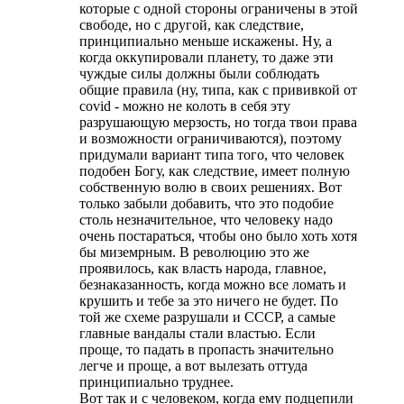
которые с одной стороны ограничены в этой
свободе, но с другой, как следствие,
принципиально меньше искажены. Ну, а
когда оккупировали планету, то даже эти
чуждые силы должны были соблюдать
общие правила (ну, типа, как с прививкой от
covid - можно не колоть в себя эту
разрушающую мерзость, но тогда твои права
и возможности ограничиваются), поэтому
придумали вариант типа того, что человек
подобен Богу, как следствие, имеет полную
собственную волю в своих решениях. Вот
только забыли добавить, что это подобие
столь незначительное, что человеку надо
очень постараться, чтобы оно было хоть хотя
бы миземрным. В революцию это же
проявилось, как власть народа, главное,
безнаказанность, когда можно все ломать и
крушить и тебе за это ничего не будет. По
той же схеме разрушали и СССР, а самые
главные вандалы стали властью. Если
проще, то падать в пропасть значительно
легче и проще, а вот вылезать оттуда
принципиально труднее.
Вот так и с человеком, когда ему подцепили