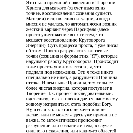
Это стало причиной появлении в Творении
Христа для мягкого (за счет изменения,
точнее, восстановления сознания существ
Материи) исправления ситуации, а когда
миссия не удалась, то автоматичсеки возник
жесткий вариант через Парсифаля (здесь
просто уничтожение всех систем, что
мешают восстановлению Круговорота
Энергии). Суть процесса проста, я уже писал
об этом. Просто разрушаются ключевые
точки (сознания и формы этих "Я"), которые
нарушают работу Кругооборота. Происходит
тоже просто- уничтожается те, я, что
подпали под искажения. Эти я тоже никто
специально не ищет, а разрушается Причина
оттока. И чем выше Причина, тем сильнее
более чистая энергия, которая поступает в
Творение. Т.к. процесс последовательный,
идет снизу, то фактически дается шанс всему
живому исправиться, стать подобны Богу.
Ну, а если кто-то этого не хочет или не
желает или не может - здесь уже причина не
важна, то автоматически происходит
разрушение или сознания и тела, в случае
сильного искажения, или каких-то областей