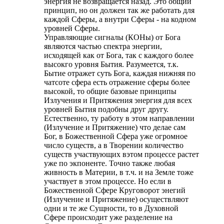
энергия не возвращается назад. Это общий
принцип, но он должен так же работать для
каждой Сферы, а внутри Сферы - на кодном
уровней Сферы.
Управляющие сигналы (КОНы) от Бога
являются частью спектра энергии,
исходящей как от Бога, так с каждого более
высокго уровня Бытия. Разумеется, т.к.
Бытие отражет суть Бога, каждая нижняя по
чатсоте сфера есть отражение сферы более
высокой, то общие базовые принципы
Излучения и Притяжения энергия для всех
уровней Бытия подобны друг другу.
Естественно, ту работу в этом направлении
(Излучение и Притяжение) что делае сам
Бог, в Божественной Сфера уже огромное
число существ, а в Творении количество
существ участвующих вэтом процессе растет
уже по экпоненте. Точно также любая
живность в Материи, в т.ч. и на Земле тоже
участвует в этом процессе. Но если в
Божественной Сфере Круговорот энегий
(Излучение и Притяжение) осуществляют
одни и те же Сущности, то в Духовной
Сфере происходит уже разделение на