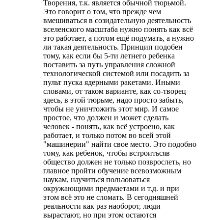
Творения, т.к. является обычной тюрьмой.
Это говорит о том, что прежде чем
вмешиваться в созидательную деятельность
вселенского масштаба нужно понять как всё
это работает, а потом ещё подумать, а нужно
ли такая деятельность. Принцип подобен
тому, как если бы 5-ти летнего ребенка
поставить за путь управления сложной
технологической системой или посадить за
пульт пуска ядерными ракетами. Иными
словами, от таком варианте, как со-творец
здесь, в этой тюрьме, надо просто забыть,
чтобы не уничтожить этот мир. И самое
простое, что должен и может сделать
человек - понять, как всё устроено, как
работает, и только потом во всей этой
"машинерии" найти свое место. Это подобно
тому, как ребенок, чтобы встроитьсяв
общество должен не только позврослеть, но
главное пройти обучение всевозможным
наукам, научиться пользоваться
окружающими предмаетами и т.д. и при
этом всё это не сломать. В сегодняшней
реальности как раз наоборот, люди
вырастают, но при этом остаются