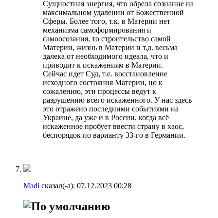
Сущностная энергия, что обрела сознание на
максимальном удалении от Божественной
Сферы. Более того, т.к. в Материи нет
механизма самоформирования и
самоосозания, то строительство самой
Материи, жизнь в Материи и т.д. весьма
далека от необходимого идеала, что и
приводит к искажениям в Материи.
Сейчас идет Суд, т.е. восстановление
исходного состояния Материи, но к
сожалению, эти процессы ведут к
разрушению всего искаженного. У нас здесь
это отражено последними событиями на
Украине, да уже и в России, когда всё
искаженное пробует ввести страну в хаос,
беспорядок по варианту 33-го в Германии.
Madi
сказал(-а):
07.12.2023
00:28