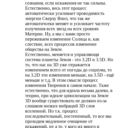
сознания, если искажения не так сильны.
Естественно, весь этот процесс
автоматически усиливает проводимость
энергии Сверху Вниз, что так же
автоматичсеки меняет и усиливает частоту
излучения всех звезд на всех уровнях
Материи. Ну, а мы с вами просто
переживаем изменение Солнца и, как
слествие, всех процессов изменение
общества на Земле.
Естественно, меняется и управляющя
система планеты Земля - это 3.2D и 3.5D. Но
то, что нас на 3D уже отражается
изменением всего от погоды до социума, то
на 3.2D эти изменения меньше, на 3.5D - ещё
меньше и т.д. В этом смысле процесс
изменения Творения в самом начале. Ткже
естественно, что для идеала весьма далеко, в
теории, при идеале цивилизации на Земле
3D вообще существовать не должно из-за
слишком низких вибраций 3D слоя
вселенной. Но т.к. процесс
последовательный, постепенный, то все мы
проходим медленное очищение от
искажений, ну а те, у кого их много и