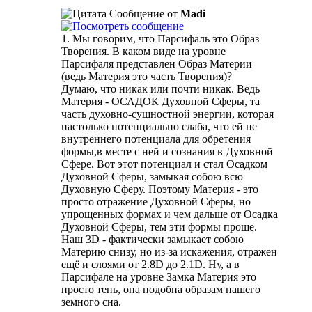
Сообщение от
Madi
1. Мы говорим, что Парсифаль это Образ
Творения. В каком виде на уровне
Парсифаля представлен Образ Материи
(ведь Материя это часть Творения)?
Думаю, что никак или почти никак. Ведь
Материя - ОСАДОК Духовной Сферы, та
часть духовно-сущностной энергии, которая
настолько потенциально слаба, что ей не
внутреннего потенциала для обретения
формы,в месте с ней и сознания в Духовной
Сфере. Вот этот потенциал и стал Осадком
Духовной Сферы, замыкая собою всю
Духовную Сферу. Поэтому Материя - это
просто отражение Духовной Сферы, но
упрощенных формах и чем дальше от Осадка
Духовной Сферы, тем эти формы проще.
Наш 3D - фактически замыкает собою
Материю снизу, но из-за искажения, отражен
ещё и слоями от 2.8D до 2.1D. Ну, а в
Парсифале на уровне Замка Материя это
просто тень, она подобна образам нашего
земного сна.