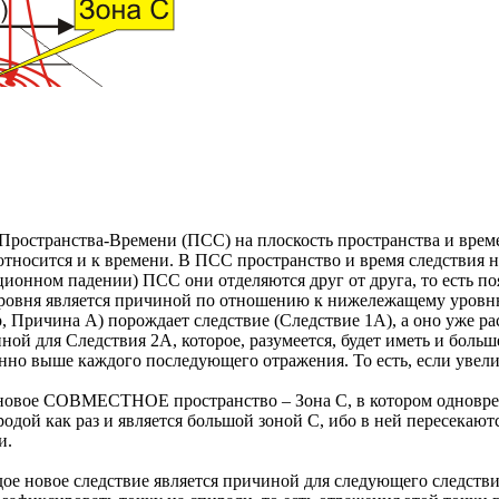
 Пространства-Времени (ПСС) на плоскость пространства и вр
относится и к времени. В ПСС пространство и время следствия на
онном падении) ПСС они отделяются друг от друга, то есть поя
уровня является причиной по отношению к нижележащему уровн
р, Причина А) порождает следствие (Следствие 1А), а оно уже р
ной для Следствия 2А, которое, разумеется, будет иметь и больше
но выше каждого последующего отражения. То есть, если увелич
новое СОВМЕСТНОЕ пространство – Зона С, в котором одноврем
одой как раз и является большой зоной С, ибо в ней пересекают
и.
ое новое следствие является причиной для следующего следствия