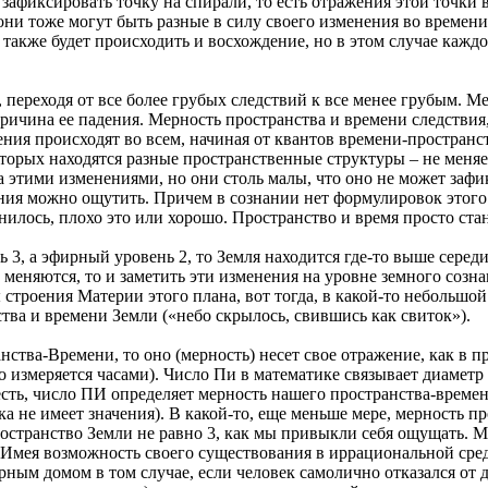
афиксировать точку на спирали, то есть отражения этой точки 
е (они тоже могут быть разные в силу своего изменения во времен
также будет происходить и восхождение, но в этом случае кажд
 переходя от все более грубых следствий к все менее грубым. М
ричина ее падения. Мерность пространства и времени следствия,
нения происходят во всем, начиная от квантов времени-простран
орых находятся разные пространственные структуры – не меняет
а этими изменениями, но они столь малы, что оно не может зафик
ния можно ощутить. Причем в сознании нет формулировок этого 
менилось, плохо это или хорошо. Пространство и время просто ста
ь 3, а эфирный уровень 2, то Земля находится где-то выше серед
меняются, то и заметить эти изменения на уровне земного созна
 строения Материи этого плана, вот тогда, в какой-то небольш
тва и времени Земли («небо скрылось, свившись как свиток»).
тва-Времени, то оно (мерность) несет свое отражение, как в пр
то измеряется часами). Число Пи в математике связывает диаметр
 есть, число ПИ определяет мерность нашего пространства-време
ка не имеет значения). В какой-то, еще меньше мере, мерность 
остранство Земли не равно 3, как мы привыкли себя ощущать. Мы
. Имея возможность своего существования в иррациональной сред
ным домом в том случае, если человек самолично отказался от д