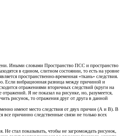
емени. Иными словами Пространство ПСС и пространство
ходятся в едином, слитном состоянии, то есть на уровне
вляется пространственно-временная «ткань» следствия.
ю. Если вибрационная разница между причиной и
асходится отражениями вторичных следствий (круги на
 отражений. Я не показал на рисунке, но, разумеется,
ить рисунок, то отражения друг от друга в данной
енно имеют место следствия от двух причин (А и В). В
ся все причинно следственные связи не только всех
. Не стал показывать, чтобы не загромождать рисунок,