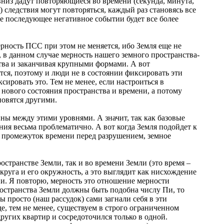
вниз дадут повторяющиеся во времени (секунда, минута,
и) следствия могут повторяться, каждый раз становясь все
ое последующее негативное событии будет все более
ерность ПСС при этом не меняется, ибо Земля еще не
 в данном случае мерность нашего земного пространства-
ства и заканчивая крупными формами. А вот
ся, поэтому и люди не в состоянии фиксировать эти
сировать это. Тем не менее, если настроиться в
нового состояния пространства и времени, а потому
новятся другими.
ины между этими уровнями. А значит, так как базовые
ния весьма проблематично. А вот когда Земля подойдет к
ой промежуток времени перед разрушением, земное
остранстве Земли, так и во времени Земли (это время –
 круга и его окружность, а это выглядит как нисхождение
ни. Я повторю, мерность это отношение мерности
пространства Земли должны быть подобна числу Пи, то
 просто (наш рассудок) сами загнали себя в эти
е, тем не менее, существуем в строго ограниченном
ругих квартир и сосредоточился только в одной.