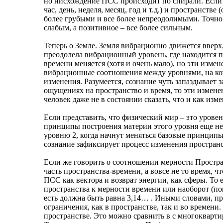
но нисхождение ПСС происходит по спирали. Если з
час, день, неделя, месяц, год и т.д.) и пространств
более грубыми и все более непреодолимыми. Точно 
слабым, а позитивное – все более сильным.
Теперь о Земле. Земля вибрационно движется вверх,
преодолела вибрационный уровень, где находится п
времени меняется (хотя и очень мало), но эти изме
вибрационные соотношения между уровнями, на кот
изменения. Разумеется, сознание чуть запаздывает з
ощущениях на пространство и время, то эти измене
человек даже не в состоянии сказать, что и как из
Если представить, что физический мир – это уровен
принципы построения материи этого уровня еще не 
уровню 2, когда начнут меняться базовые принципы
сознание зафиксирует процесс изменения пространс
Если же говорить о соотношении мерности Пространс
часть пространства-времени, а вовсе не то время, ч
ПСС как вектора и возврат энергии, как сферы. То
пространства к мерности времени или наоборот (по
есть должна быть равна 3,14… . Иными словами, пр
ограничения, как в пространстве, так и во времени
пространстве. Это можно сравнить в с многоквартир