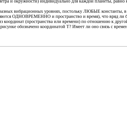
аметра и окружности) индивидуально для каждой планеты, равно 
 в разных вибрационных уровнях, постольку ЛЮБЫЕ константы, в
еняются ОДНОВРЕМЕННО и пространство и время), что вряд ли б
 из координат (пространства или времени) по отношению к друго
а рисунке обозначено координатой Т? Имеет ли оно связь с време