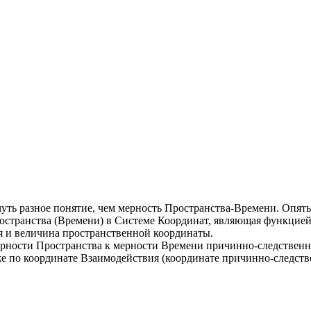
уть разное понятие, чем мерность Пространства-Времени. Опять 
остранства (Времени) в Системе Координат, являющая функцией
я и величина пространственной координаты.
рности Пространства к мерности Времени причинно-следственн
е по координате Взаимодействия (координате причинно-следств