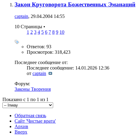
Закон Круговорота Божественных Эманаций
captain
, 29.04.2004 14:55
10 Страницы
•
1
2
3
4
5
6
7
8
9
10
Ответов: 93
Просмотров: 318,423
Последнее сообщение от:
Последнее сообщение: 14.01.2026
12:36
от
captain
Форум:
Законы Творения
Показано с 1 по 1 из 1
Обратная связь
Сайт 'Чистые врата'
Архив
Вверх