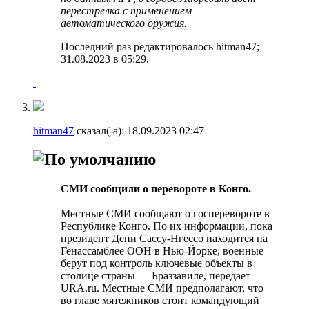
перестрелка с применением
автоматического оружия.
Последний раз редактировалось hitman47;
31.08.2023 в
05:29
.
hitman47
сказал(-а):
18.09.2023
02:47
СМИ сообщили о перевороте в Конго.
Местные СМИ сообщают о госперевороте в
Республике Конго. По их информации, пока
президент Дени Сассу-Нгессо находится на
Генассамблее ООН в Нью-Йорке, военные
берут под контроль ключевые объекты в
столице страны — Браззавиле, передает
URA.ru. Местные СМИ предполагают, что
во главе мятежников стоит командующий