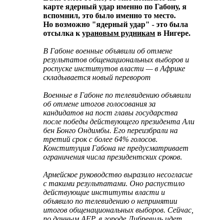
карте ядерный удар именно по Габону, я
вспомнил, это было именно то место.
Но возможно "ядерный удар" - это была
отсылка к
урановым рудникам
в Нигере.
В Габоне военные объявили об отмене
результатов общенациональных выборов и
роспуске институтов власти — в Африке
складывается новый переворот
Военные в Габоне по телевидению объявили
об отмене итогов голосования за
кандидатов на пост главы государства
после победы действующего президента Али
бен Бонго Ондимбы. Его переизбрали на
третий срок с более 64% голосов.
Конституция Габона не предусматривает
ограничения числа президентских сроков.
Армейское руководство выразило несогласие
с такими результатами. Оно распустило
действующие институты власти и
объявило по телевидению о непринятии
итогов общенациональных выборов. Сейчас,
по данным AFP, в городе Либревиль идет