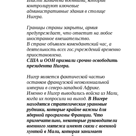
Власть захвачена военными, которые
контролируют ключевые
административные здания в столице
Нигера.
Границы страны закрыты, армия
предупреждает, что ответит на любое
иностранное вмешательство.
В стране объявлен комендантский час, а
деятельность всех гос.учреждений временно
приостановлена.
США и ООН призвали срочно освободить
президента Нигера.
Нигер является фактической частью
останков французской неоколониальной
империи в северо-западной Африке.
Именно в Нигер выводились войска из Мали,
когда их попросили на выход.
В Нигере
находятся стратегические урановые
рудники, которые крайне важны для
ядерной программы Франции.
Что
примечательно, некоторые руководители
военного мятежа имеют связи с военной
хунтой в Мали, которая занимает